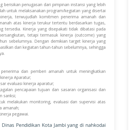
 berisikan penugasan dari pimpinan instansi yang lebih
ndah untuk melaksanakan program/kegiatan yang disertai
an kinerja, terwujudlah komitmen penerima amanah dan
nah atas kinerja terukur tertentu berdasarkan tugas,
tersedia. Kinerja yang disepakati tidak dibatasi pada
 bersangkutan, tetapi termasuk kinerja (outcome) yang
ahun sebelumnya. Dengan demikian target kinerja yang
asilkan dari kegiatan tahun-tahun sebelumnya, sehingga
ya.
 penerima dan pemberi amanah untuk meningkatkan
 kinerja Aparatur;
ar evaluasi kinerja aparatur;
egagalan pencapaian tujuan dan sasaran organisasi dan
 sanksi;
k melakukan monitoring, evaluasi dan supervisi atas
a amanah;
inerja pegawai.
5 Dinas Pendidikan Kota Jambi yang di nahkodai