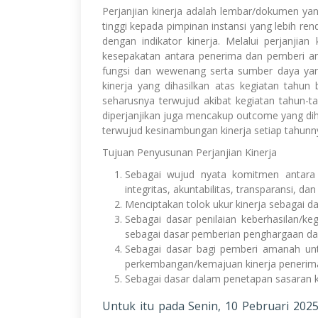
Perjanjian kinerja adalah lembar/dokumen yang
tinggi kepada pimpinan instansi yang lebih re
dengan indikator kinerja. Melalui perjanji
kesepakatan antara penerima dan pemberi ama
fungsi dan wewenang serta sumber daya yang 
kinerja yang dihasilkan atas kegiatan tahun
seharusnya terwujud akibat kegiatan tahun-t
diperjanjikan juga mencakup outcome yang dih
terwujud kesinambungan kinerja setiap tahunn
Tujuan Penyusunan Perjanjian Kinerja
Sebagai wujud nyata komitmen antara
integritas, akuntabilitas, transparansi, dan
Menciptakan tolok ukur kinerja sebagai das
Sebagai dasar penilaian keberhasilan/k
sebagai dasar pemberian penghargaan dan
Sebagai dasar bagi pemberi amanah untu
perkembangan/kemajuan kinerja penerim
Sebagai dasar dalam penetapan sasaran k
Untuk itu pada Senin, 10 Pebruari 202